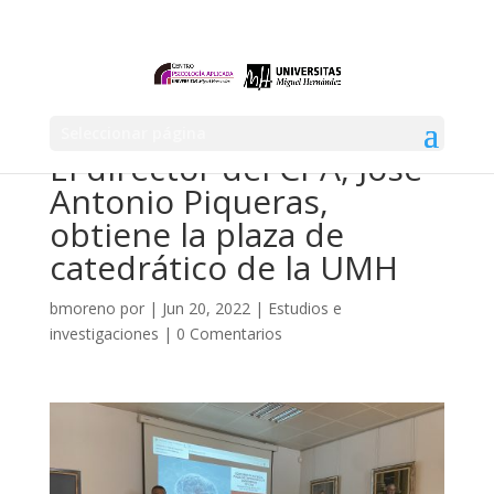
Seleccionar página
El director del CPA, José
Antonio Piqueras,
obtiene la plaza de
catedrático de la UMH
bmoreno
por
|
Jun 20, 2022
|
Estudios e
investigaciones
|
0 Comentarios